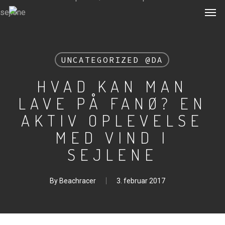
Men
Skip
to
main
content
UNCATEGORIZED @DA
HVAD KAN MAN
LAVE PÅ FANØ? EN
AKTIV OPLEVELSE
MED VIND I
SEJLENE
By
Beachracer
3. februar 2017