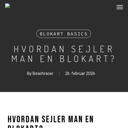
Men
Skip
to
main
content
BLOKART BASICS
HVORDAN SEJLER
MAN EN BLOKART?
By
Beachracer
26. februar 2026
Hvordan sejler man en